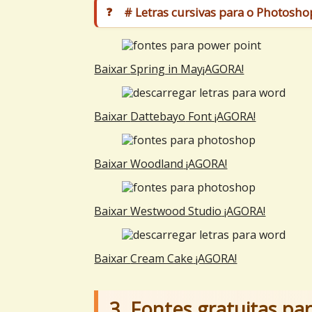
# Letras cursivas para o Photosho
Baixar
Spring in May
¡AGORA!
Baixar
Dattebayo
Font ¡AGORA!
Baixar
Woodland
¡AGORA!
Baixar
Westwood Studio
¡AGORA!
Baixar
Cream Cake
¡AGORA!
3. Fontes gratuitas pa