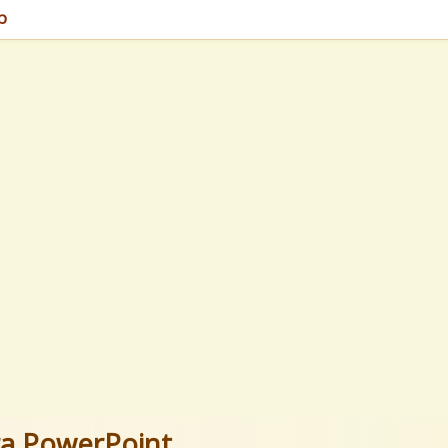
p
ra PowerPoint